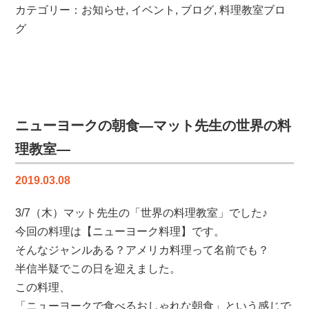
ビ
カテゴリー：
お知らせ
,
イベント
,
ブログ
,
料理教室ブロ
ー
グ
チ
ョ
コ
レ
ー
ト
ニューヨークの朝食―マット先生の世界の料
の
理教室―
タ
ル
2019.03.08
ト
～
3/7（木）マット先生の「世界の料理教室」でした♪
二
コ
今回の料理は【ニューヨーク料理】です。
ラ
そんなジャンルある？アメリカ料理って名前でも？
先
半信半疑でこの日を迎えました。
生
この料理、
の
「ニューヨークで食べるおしゃれな朝食」という感じで