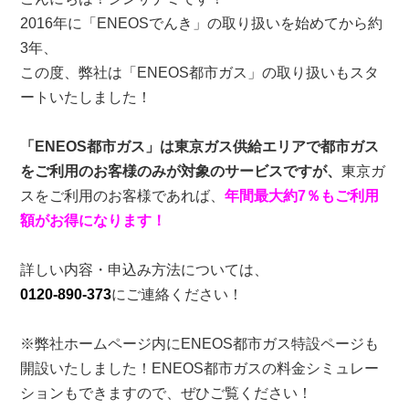
世
2016年に「ENEOSでんき」の取り扱いを始めてから約
界
3年、
の
この度、弊社は「ENEOS都市ガス」の取り扱いもスタ
料
ートいたしました！
理
教
室
「ENEOS都市ガス」は東京ガス供給エリアで都市ガス
―
をご利用のお客様のみが対象のサービスですが、
東京ガ
は
スをご利用のお客様であれば、
年間最大約7％もご利用
額がお得になります！
詳しい内容・申込み方法については、
0120-890-373
にご連絡ください！
※弊社ホームページ内にENEOS都市ガス特設ページも
開設いたしました！ENEOS都市ガスの料金シミュレー
ションもできますので、ぜひご覧ください！