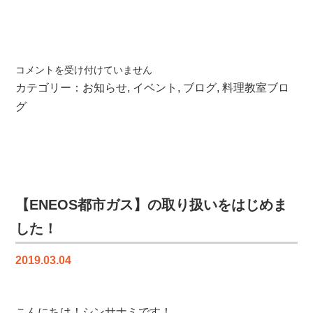
ニ
コメントを受け付けていません
ュ
カテゴリー：
お知らせ
,
イベント
,
ブログ
,
料理教室ブロ
ー
グ
ヨ
ー
ク
の
朝
食
【ENEOS都市ガス】の取り扱いをはじめま
―
した！
マ
ッ
2019.03.04
ト
先
生
の
こんにちは！シンサナミです！