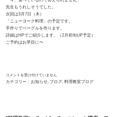
先生もうれしそうでした。
次回は3月7日（木）
「ニューヨーク料理」の予定です。
手作りでベーグルを作ります。
詳細はHPでご紹介します。（2月初旬UP予定）
ご予約はお早目に〜
絶
コメントを受け付けていません
品！
カテゴリー：
お知らせ
,
ブログ
,
料理教室ブログ
モ
ロ
ッ
コ
料
理