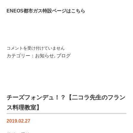
ENEOS都市ガス特設ページはこちら
【E
コメントを受け付けていません
N
カテゴリー：
お知らせ
,
ブログ
E
O
S
都
市
ガ
チーズフォンデュ！？【二コラ先生のフラン
ス】
ス料理教室】
の
取
2019.02.27
り
扱