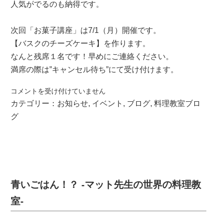
人気がでるのも納得です。
次回「お菓子講座」は7/1（月）開催です。
【バスクのチーズケーキ】を作ります。
なんと残席１名です！早めにご連絡ください。
満席の際は”キャンセル待ち”にて受け付けます。
～
コメントを受け付けていません
葉
カテゴリー：
お知らせ
,
イベント
,
ブログ
,
料理教室ブロ
山
グ
ブ
ラ
ン
ド
～
二
青いごはん！？ -マット先生の世界の料理教
コ
室-
ラ
先