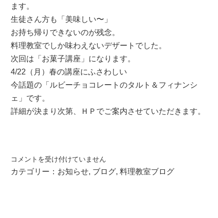
ます。
生徒さん方も「美味しい〜」
お持ち帰りできないのが残念。
料理教室でしか味わえないデザートでした。
次回は「お菓子講座」になります。
4/22（月）春の講座にふさわしい
今話題の「ルビーチョコレートのタルト＆フィナンシ
ェ」です。
詳細が決まり次第、ＨＰでご案内させていただきます。
チ
コメントを受け付けていません
ー
カテゴリー：
お知らせ
,
ブログ
,
料理教室ブログ
ズ
フ
ォ
ン