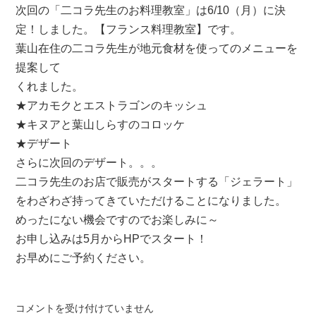
次回の「二コラ先生のお料理教室」は6/10（月）に決
定！しました。【フランス料理教室】です。
葉山在住の二コラ先生が地元食材を使ってのメニューを
提案して
くれました。
★アカモクとエストラゴンのキッシュ
★キヌアと葉山しらすのコロッケ
★デザート
さらに次回のデザート。。。
二コラ先生のお店で販売がスタートする「ジェラート」
をわざわざ持ってきていただけることになりました。
めったにない機会ですのでお楽しみに～
お申し込みは5月からHPでスタート！
お早めにご予約ください。
ル
コメントを受け付けていません