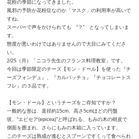
花粉の季節になってきました。
い
風邪の予防か花粉症なのか「マスク」の利用率が高いで
を
は
すね。
じ
スーパーで声をかけられても “？” となってしまいま
め
す。
ま
態度が悪いわけではありませんので大目にみてくださ
し
い。
た！
2/25（月）「ニコラ先生のフランス料理教室」です。
は
今回は季節限定のチーズ【モン・ドール】を使った『チ
ーズフォンデュ』、『カルパッチョ』『チョコレートス
フレ』の３品です。
【モン・ドール】というチーズをご存知ですか？
一般的な形は、直径約15cm、高さ5cmほどの円盤
状。“エピセア(epicea)”と呼ばれる、もみの木の樹皮で
側面を囲まれ、さらにもみの木箱に入っています。
このチーズは熟成が進むとスプーンですくって食べられ