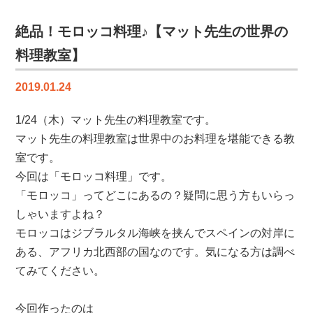
デ
ュ！？
絶品！モロッコ料理♪【マット先生の世界の
【二
料理教室】
コ
ラ
2019.01.24
先
生
1/24（木）マット先生の料理教室です。
の
マット先生の料理教室は世界中のお料理を堪能できる教
フ
ラ
室です。
ン
今回は「モロッコ料理」です。
ス
「モロッコ」ってどこにあるの？疑問に思う方もいらっ
料
しゃいますよね？
理
モロッコはジブラルタル海峡を挟んでスペインの対岸に
教
ある、アフリカ北西部の国なのです。気になる方は調べ
室】
は
てみてください。
今回作ったのは