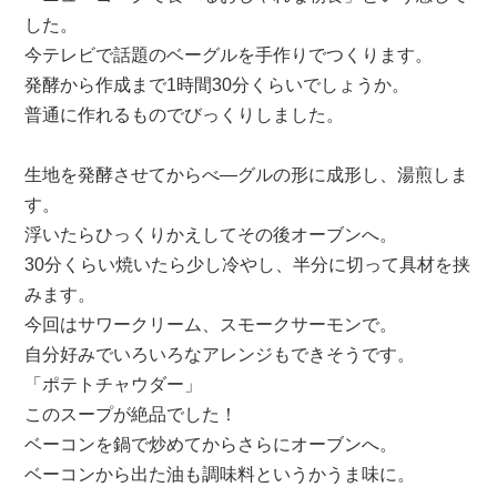
お
した。
菓
子
今テレビで話題のベーグルを手作りでつくります。
教
発酵から作成まで1時間30分くらいでしょうか。
室
普通に作れるものでびっくりしました。
～
は
生地を発酵させてからべ―グルの形に成形し、湯煎しま
す。
浮いたらひっくりかえしてその後オーブンへ。
30分くらい焼いたら少し冷やし、半分に切って具材を挟
みます。
今回はサワークリーム、スモークサーモンで。
自分好みでいろいろなアレンジもできそうです。
「ポテトチャウダー」
このスープが絶品でした！
ベーコンを鍋で炒めてからさらにオーブンへ。
ベーコンから出た油も調味料というかうま味に。