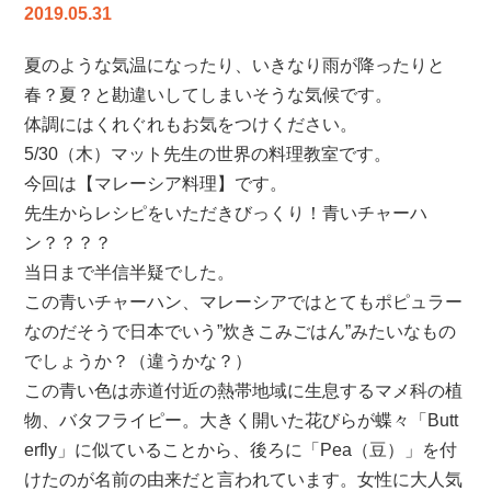
2019.05.31
生
の
夏のような気温になったり、いきなり雨が降ったりと
フ
ラ
春？夏？と勘違いしてしまいそうな気候です。
ン
体調にはくれぐれもお気をつけください。
ス
5/30（木）マット先生の世界の料理教室です。
料
今回は【マレーシア料理】です。
理
先生からレシピをいただきびっくり！青いチャーハ
教
ン？？？？
室
は
当日まで半信半疑でした。
この青いチャーハン、マレーシアではとてもポピュラー
なのだそうで日本でいう”炊きこみごはん”みたいなもの
でしょうか？（違うかな？）
この青い色は赤道付近の熱帯地域に生息するマメ科の植
物、バタフライピー。大きく開いた花びらが蝶々「Butt
erfly」に似ていることから、後ろに「Pea（豆）」を付
けたのが名前の由来だと言われています。女性に大人気