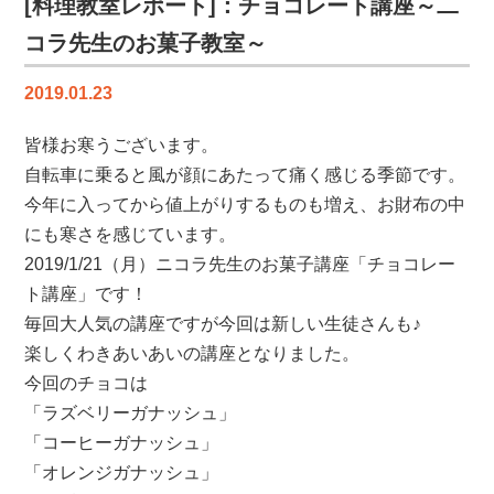
[料理教室レポート]：チョコレート講座～二
♪
コラ先生のお菓子教室～
【マ
ッ
2019.01.23
ト
先
皆様お寒うございます。
生
自転車に乗ると風が顔にあたって痛く感じる季節です。
の
世
今年に入ってから値上がりするものも増え、お財布の中
界
にも寒さを感じています。
の
2019/1/21（月）ニコラ先生のお菓子講座「チョコレー
料
ト講座」です！
理
毎回大人気の講座ですが今回は新しい生徒さんも♪
教
楽しくわきあいあいの講座となりました。
室】
は
今回のチョコは
「ラズベリーガナッシュ」
「コーヒーガナッシュ」
「オレンジガナッシュ」