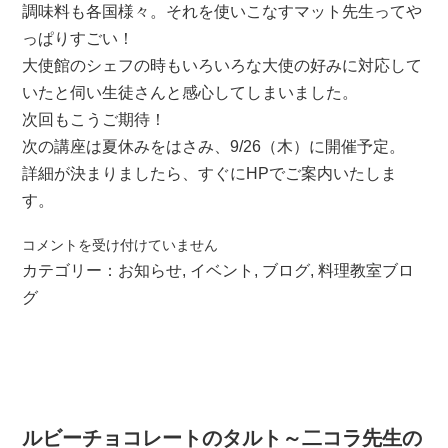
調味料も各国様々。それを使いこなすマット先生ってや
っぱりすごい！
大使館のシェフの時もいろいろな大使の好みに対応して
いたと伺い生徒さんと感心してしまいました。
次回もこうご期待！
次の講座は夏休みをはさみ、9/26（木）に開催予定。
詳細が決まりましたら、すぐにHPでご案内いたしま
す。
青
コメントを受け付けていません
い
カテゴリー：
お知らせ
,
イベント
,
ブログ
,
料理教室ブロ
ご
グ
は
ん！？
-
マ
ッ
ト
ルビーチョコレートのタルト～二コラ先生の