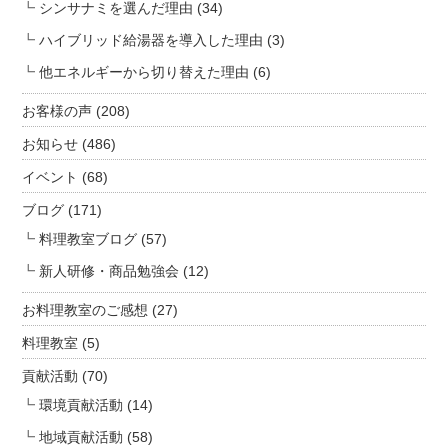
シンサナミを選んだ理由
(34)
湯
が
ハイブリッド給湯器を導入した理由
(3)
出
他エネルギーから切り替えた理由
(6)
な
い
お客様の声
(208)
と
お知らせ
(486)
き
の
イベント
(68)
メ
ブログ
(171)
ー
料理教室ブログ
(57)
タ
ー
新人研修・商品勉強会
(12)
復
帰
お料理教室のご感想
(27)
方
料理教室
(5)
法
貢献活動
(70)
は
環境貢献活動
(14)
地域貢献活動
(58)