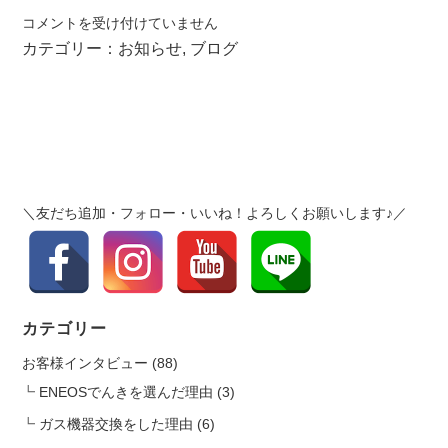
寒
コメントを受け付けていません
い
カテゴリー：
お知らせ
,
ブログ
日
は
ご
注
意
く
だ
＼友だち追加・フォロー・いいね！よろしくお願いします♪／
さ
い！
ガ
ス
が
カテゴリー
使
お客様インタビュー
(88)
え
な
ENEOSでんきを選んだ理由
(3)
い、
ガス機器交換をした理由
(6)
お