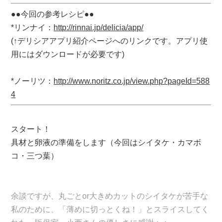
●●今回の参考レシピ●●
*リンナイ：
http://rinnai.jp/delicia/app/
(↑デリシアアプリ紹介ページへのリンクです。アプリ使
用にはダウンロードが必要です)
*ノーリツ：
http://www.noritz.co.jp/view.php?pageId=588
4
スタート！
具材と卵液の準備をします（今回はシイタケ・カマボ
コ・三つ葉）
余談ですが、丸ごとor大きめカットのシイタケが苦手な
私のために、「薄めに切っとくね！」とスライスしてく