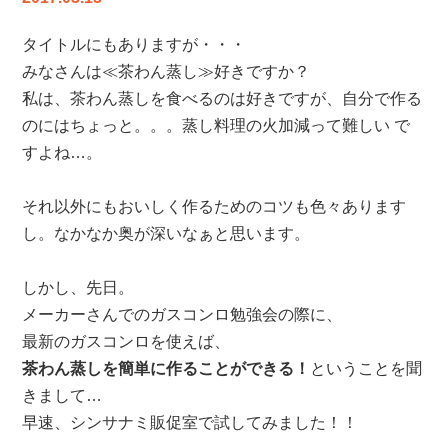
ブ
サ
タイトルにもありますが・・・
イ
みなさんは≪茶わん蒸し≫好きですか？
ト
私は、茶わん蒸しを食べるのは好きですが、自分で作る
に
のにはちょっと。。。蒸し料理の火加減って難しい で
ご
すよね…。
注
意
下
それ以外にもおいしく作るためのコツも色々あります
さ
し。なかなか奥が深いなぁと思います。
い。
は
しかし、先日。
メーカーさんでのガスコンロ勉強会の際に、
最新のガスコンロを使えば、
茶わん蒸しを簡単に作ることができる！
ということを聞
きまして…
早速、シンサナミ販促室で試してみました！！