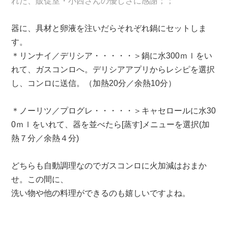
れた、販促室・小西さんの優しさに感謝；；
器に、具材と卵液を注いだらそれぞれ鍋にセットしま
す。
＊リンナイ／デリシア・・・・・＞鍋に水300ｍｌをい
れて、ガスコンロへ。デリシアアプリからレシピを選択
し、コンロに送信。（加熱20分／余熱10分）
＊ノーリツ／プログレ・・・・・＞キャセロールに水30
0ｍｌをいれて、器を並べたら[蒸す]メニューを選択(加
熱７分／余熱４分)
どちらも自動調理なのでガスコンロに火加減はおまか
せ。この間に、
洗い物や他の料理ができるのも嬉しいですよね。