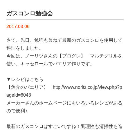
を
リ
ガスコンロ勉強会
ニ
ュ
2017.03.06
ー
ア
さて。先日、勉強も兼ねて最新のガスコンロを使用して
ル
料理をしました。
い
今回は、ノーリツさんの【プログレ】 マルチグリルを
た
使い、キャセロールでパエリア作りです。
し
ま
し
▼レシピはこちら
た！
【魚介のパエリア】
http://www.noritz.co.jp/view.php?p
は
ageId=6043
メーカーさんのホームページにもいろいろレシピがある
ので便利♪
最新のガスコンロはすごいですね！調理性も清掃性も進