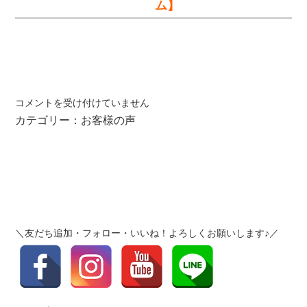
ム】
お
コメントを受け付けていません
客
カテゴリー：
お客様の声
様
の
声
を
更
新
し
＼友だち追加・フォロー・いいね！よろしくお願いします♪／
ま
し
た
【り