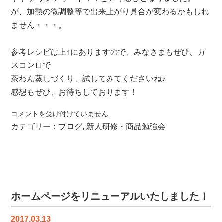
が、加熱の微調整等で出来上がり具合が変わるかもしれ
ません・・・。
参考レシピは上↑にありますので、みなさまもぜひ、ガ
スコンロで
茶わん蒸しづくり、試してみてくださいね♪
感想もぜひ、お待ちしております！
＼
コメントを受け付けていません
茶
カテゴリー：
ブログ
,
新人研修・商品勉強会
わ
ん
蒸
し
対
決
ホームページをリニューアルいたしました！
／
は
2017.03.13