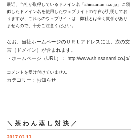
最近、当社が取得しているドメイン名「shinsanami.co.jp」に類
似したドメイン名を使用したウェブサイトの存在が判明してお
りますが、これらのウェブサイトは、弊社とは全く関係があり
ませんので、十分ご注意ください。
なお、当社ホームページのＵＲＬアドレスには、次の文
言（ドメイン）が含まれます。
・ホームページ（URL）： http://www.shinsanami.co.jp/
当
コメントを受け付けていません
社
カテゴリー：
お知らせ
と
関
係
の
な
い
＼ 茶 わ ん 蒸 し 対 決 ／
ウ
ェ
2017.03.13