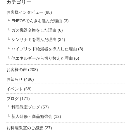
ふ
カテゴリー
ぉ
お客様インタビュー
(88)
ー
む
ENEOSでんきを選んだ理由
(3)
工
ガス機器交換をした理由
(6)
房
シンサナミを選んだ理由
(34)
だ
ん
ハイブリッド給湯器を導入した理由
(3)
ら
他エネルギーから切り替えた理由
(6)
ん】
は
お客様の声
(208)
お知らせ
(486)
イベント
(68)
ブログ
(171)
料理教室ブログ
(57)
新人研修・商品勉強会
(12)
お料理教室のご感想
(27)