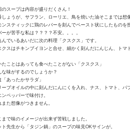
回のスープは内容が盛りだくさん！
番しょうが、サフラン、ローリエ、鳥を焼いた油そこまでは想
モンスティックに鶏のレバーを刻んでペースト状にしたものを
バーが苦手な私は？？？？不安。。。。
込んでいるあいだに次の料理「クスクス」です。
スクスはチキンブイヨンと合せ、細かく刻んだにんじん、トマ
。
いたことはあっても食べたことがない「クスクス」
んな味がするのでしょうか？
は「あったかサラダ」
リーブオイルの中に刻んだにんにくを入れ、ナス、トマト、パ
エンペッパーで味付け。
れまた想像がつきません。
こまで味のイメージが出来ず苦戦しました。
ット先生から「タジン鍋」のスープの味見OKサインが。