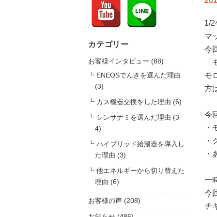
201
1
マ
カテゴリー
今
お客様インタビュー
(88)
「
ENEOSでんきを選んだ理由
モ
(3)
方
ガス機器交換をした理由
(6)
今
シンサナミを選んだ理由
(3
・
4)
・
ハイブリッド給湯器を導入し
・
た理由
(3)
他エネルギーから切り替えた
一
理由
(6)
今
お客様の声
(208)
チ
お知らせ
(486)