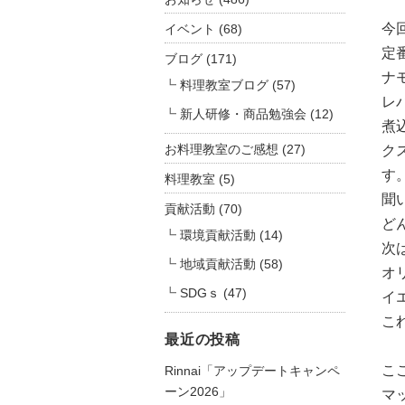
今
イベント
(68)
定
ブログ
(171)
ナ
料理教室ブログ
(57)
レ
新人研修・商品勉強会
(12)
煮
お料理教室のご感想
(27)
ク
す
料理教室
(5)
聞
貢献活動
(70)
ど
環境貢献活動
(14)
次
地域貢献活動
(58)
オ
SDGｓ
(47)
イ
こ
最近の投稿
こ
Rinnai「アップデートキャンペ
ーン2026」
マ