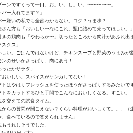
プーンですくって一口。お。い。し。い。〜〜〜〜〜。
レバー入れてます？」
バー嫌いの私でも全然わからない。コク？うま味？
徒さん方も「おいしい〜なにこれ。瓶に詰めて売ってほしい。
付きの鶏肉も「やわらか〜」切ったところから肉汁があふれ出
クスクス」
いしい。ごはんではないけど、チキンスープと野菜のうまみが
モンのせいかさっぱり。肉にあう！
あったかサラダ」
すおいしい。スパイスがケンカしてない！
マトはやはりフレッシュを使ったほうがさっぱりするみたいで
マトをカットするひと手間でこんなにおいしくなる。すごい。
生を交えての試食タイム。
生からの質問が聞こえない？くらい料理がおいしくて。。。（
今、食べているので答えられません」
生もうれしそうでした。
回は3月7日（木）