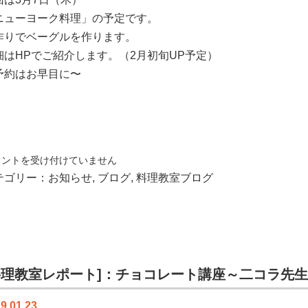
ニューヨーク料理」の予定です。
作りでベーグルを作ります。
細はHPでご紹介します。（2月初旬UP予定）
予約はお早目に〜
メントを受け付けていません
！
テゴリー：
お知らせ
,
ブログ
,
料理教室ブログ
料理教室レポート]：チョコレート講座～二コラ先
マ
9.01.23