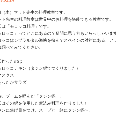
9.01.24
/24（木）マット先生の料理教室です。
ット先生の料理教室は世界中のお料理を堪能できる教室です。
回は「モロッコ料理」です。
モロッコ」ってどこにあるの？疑問に思う方もいらっしゃいま
ロッコはジブラルタル海峡を挟んでスペインの対岸にある、ア
は調べてみてください。
回作ったのは
モロッコチキン（タジン鍋でつくりました）
クスクス
あったかサラダ
時、ブームを呼んだ「タジン鍋」。
回はその鍋を使用した煮込み料理を作りました♪
キンに焦げ目をつけ、スープと一緒にタジン鍋へ。