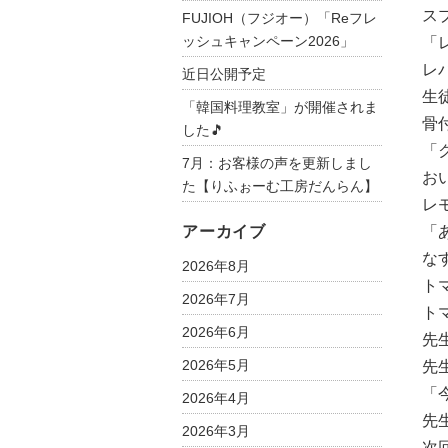
ス
FUJIOH（フジオー）「Reフレ
ッシュキャンペーン2026」
「
レ
近日公開予定
生
「韓国料理教室」が開催されま
骨
した🎵
「
7月：お客様の声を更新しまし
お
た【りふぉーむ工房だんらん】
レ
アーカイブ
「
な
2026年8月
ト
2026年7月
ト
2026年6月
先
2026年5月
先
「
2026年4月
先
2026年3月
次