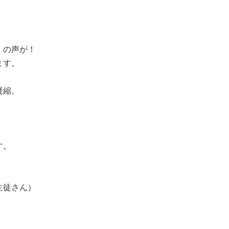
」の声が！
ます。
凝縮。
す。
生徒さん）