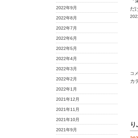
『
に
2022年9月
だ
ご
2
相
2022年8月
談
2022年7月
下
2022年6月
さ
い
2022年5月
は
2022年4月
2022年3月
横
コ
2022年2月
浜
カ
市
2022年1月
民
2021年12月
防
災
2021年11月
セ
2021年10月
ン
り
2021年9月
タ
ー