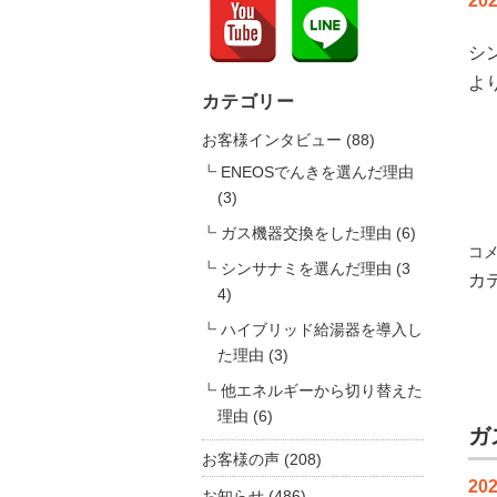
202
シ
よ
カテゴリー
お客様インタビュー
(88)
ENEOSでんきを選んだ理由
(3)
ガス機器交換をした理由
(6)
り
コ
シンサナミを選んだ理由
(3
ふ
カ
4)
ぉ
ー
ハイブリッド給湯器を導入し
む
た理由
(3)
工
他エネルギーから切り替えた
房
理由
(6)
だ
ガ
ん
お客様の声
(208)
ら
202
お知らせ
(486)