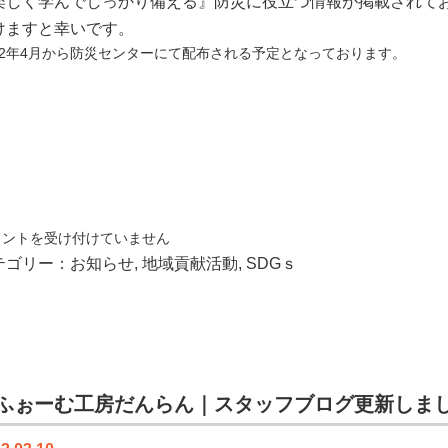
楽しく学んでしっかり備える』防災に役立つ情報が掲載されて
けますと幸いです。
022年4月から防災センターにて配布される予定となっております。
！
メントを受け付けていません
テゴリー：
お知らせ
,
地域貢献活動
,
SDGｓ
ふぉーむ工房だんらん｜スタッフブログ更新しま