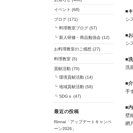
ん
｜
イベント
(68)
■
ス
シ
ブログ
(171)
タ
料理教室ブログ
(57)
ッ
■
フ
新人研修・商品勉強会
(12)
シ
ブ
お料理教室のご感想
(27)
ロ
グ
料理教室
(5)
■
更
洗
貢献活動
(70)
新
環境貢献活動
(14)
し
■
ま
地域貢献活動
(58)
し
手
SDGｓ
(47)
た
は
■
最近の投稿
壁
Rinnai「アップデートキャンペ
網
ーン2026」