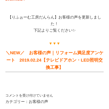
た
【り
ふ
【りふぉーむ工房だんらん】お客様の声を更新しまし
ぉ
ー
た！
む
下記よりご覧ください✨
工
房
▼▼▼
だ
ん
＼NEW／ お客様の声｜リフォーム満足度アンケ
ら
ート 2019.02.24【テレビドアホン・LED照明交
ん】
換工事】
は
お
コメントを受け付けていません
客
カテゴリー：
お客様の声
様