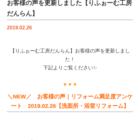
ュ！？
お客様の声を更新しました【りふぉーむ工房
【二
だんらん】
コ
ラ
2019.02.26
先
生
の
【りふぉーむ工房だんらん】お客様の声を更新しまし
フ
ラ
た！
ン
下記よりご覧ください✨
ス
料
▼▼▼
理
教
＼NEW／ お客様の声｜リフォーム満足度アンケ
室】
ート 2019.02.26【洗面所・浴室リフォーム】
は