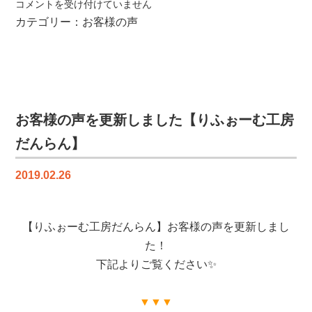
お
コメントを受け付けていません
客
カテゴリー：
お客様の声
様
の
声
を
更
新
お客様の声を更新しました【りふぉーむ工房
し
だんらん】
ま
し
2019.02.26
た
【り
ふ
【りふぉーむ工房だんらん】お客様の声を更新しまし
ぉ
ー
た！
む
下記よりご覧ください✨
工
房
▼▼▼
だ