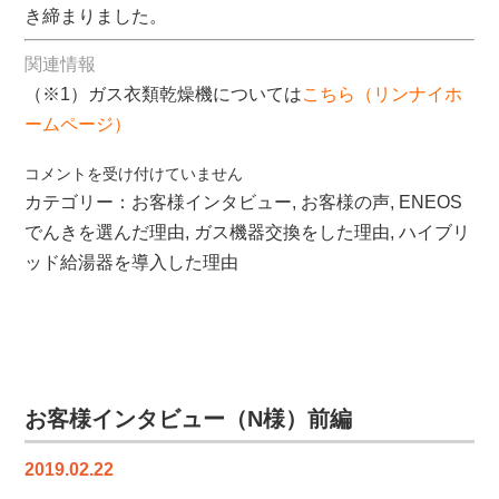
き締まりました。
関連情報
（※1）ガス衣類乾燥機については
こちら
（リンナイホ
ームページ）
お
コメントを受け付けていません
客
カテゴリー：
お客様インタビュー
,
お客様の声
,
ENEOS
様
でんきを選んだ理由
,
ガス機器交換をした理由
,
ハイブリ
イ
ッド給湯器を導入した理由
ン
タ
ビ
ュ
ー
（Ｎ
お客様インタビュー（N様）前編
様）
後
2019.02.22
編