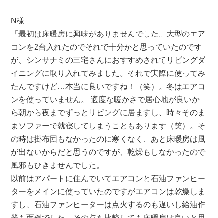
N様
「最初は床暖房に興味がありませんでした。大型のエア
コンを2台入れたのでそれで十分かと思っていたのです
が、シンサナミの三宅さんにおすすめされてリビングダ
イニングに取り入れてみました。それで実際に使ってみ
たんですけど…本当に良いですね！（笑）。冬はエアコ
ンを使っていません。 適度な暖かさで居心地が良いか
ら朝から夜までずっとリビングに居ますし、時々そのま
まソファーで就寝してしまうこともあります（笑）。そ
の時は掛布団もなかったのに寒くなく、あと床暖房は風
が出ないからだと思うのですが、乾燥もしなかったので
風邪もひきませんでした。
以前はアパートに住んでいてエアコンと石油ファンヒー
ターをメインに使っていたのですがエアコンは乾燥しま
すし、石油ファンヒーターは点火するのも遅いし給油作
業も面倒でした。その点を比較しても床暖房は良いと思