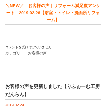
ん
＼NEW／ お客様の声｜リフォーム満足度アンケ
ら
ート 2019.02.26【浴室・トイレ・洗面所リフォ
ん】
ーム】
は
お
コメントを受け付けていません
客
カテゴリー：
お客様の声
様
の
声
を
更
新
お客様の声を更新しました【りふぉーむ工房
し
だんらん】
ま
し
2019.02.24