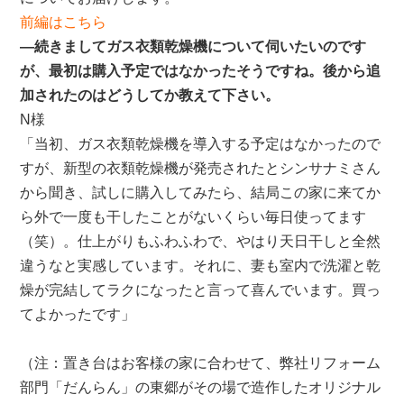
ん】
は
前編はこちら
―続きましてガス衣類乾燥機について伺いたいのです
が、最初は購入予定ではなかったそうですね。後から追
加されたのはどうしてか教えて下さい。
N様
「当初、ガス衣類乾燥機を導入する予定はなかったので
すが、新型の衣類乾燥機が発売されたとシンサナミさん
から聞き、試しに購入してみたら、結局この家に来てか
ら外で一度も干したことがないくらい毎日使ってます
（笑）。仕上がりもふわふわで、やはり天日干しと全然
違うなと実感しています。それに、妻も室内で洗濯と乾
燥が完結してラクになったと言って喜んでいます。買っ
てよかったです」
（注：置き台はお客様の家に合わせて、弊社リフォーム
部門「だんらん」の東郷がその場で造作したオリジナル