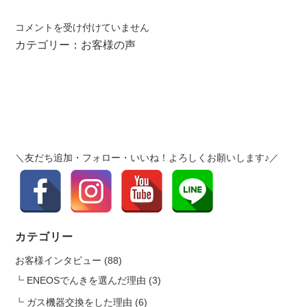
お
コメントを受け付けていません
客
カテゴリー：
お客様の声
様
の
声
を
更
新
し
＼友だち追加・フォロー・いいね！よろしくお願いします♪／
ま
し
た
【り
ふ
カテゴリー
ぉ
お客様インタビュー
(88)
ー
む
ENEOSでんきを選んだ理由
(3)
工
ガス機器交換をした理由
(6)