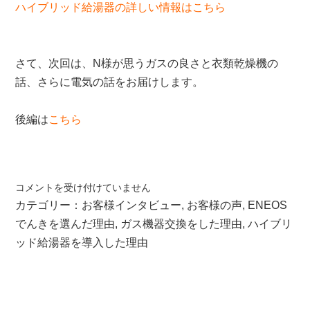
ハイブリッド給湯器の詳しい情報はこちら
さて、次回は、N様が思うガスの良さと衣類乾燥機の
話、さらに電気の話をお届けします。
後編は
こちら
お
コメントを受け付けていません
客
カテゴリー：
お客様インタビュー
,
お客様の声
,
ENEOS
様
でんきを選んだ理由
,
ガス機器交換をした理由
,
ハイブリ
イ
ッド給湯器を導入した理由
ン
タ
ビ
ュ