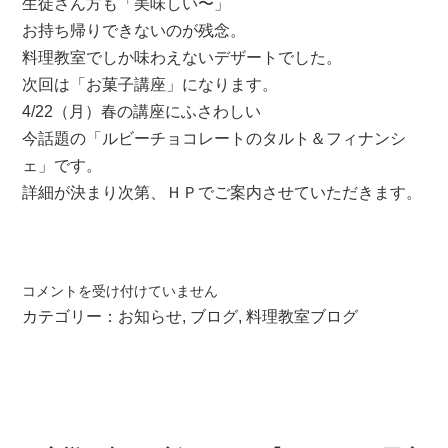
生徒さん方も「美味しい〜」
お持ち帰りできないのが残念。
料理教室でしか味わえないデザートでした。
次回は「お菓子講座」になります。
4/22（月）春の講座にふさわしい
今話題の「ルビーチョコレートのタルト＆フィナンシ
ェ」です。
詳細が決まり次第、ＨＰでご案内させていただきます。
チ
コメントを受け付けていません
ー
カテゴリー：
お知らせ
,
ブログ
,
料理教室ブログ
ズ
フ
ォ
ン
デ