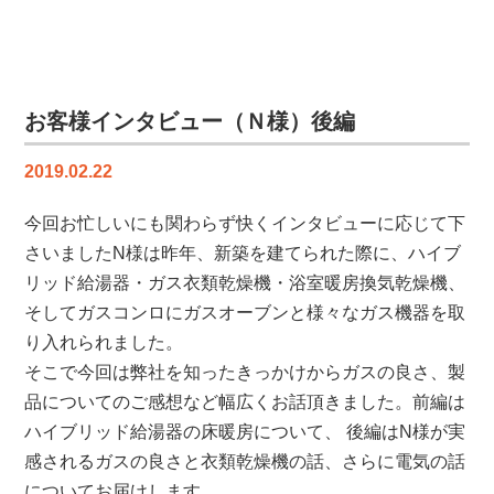
の
声
を
更
新
お客様インタビュー（Ｎ様）後編
し
ま
2019.02.22
し
た
今回お忙しいにも関わらず快くインタビューに応じて下
【り
さいましたN様は昨年、新築を建てられた際に、ハイブ
ふ
リッド給湯器・ガス衣類乾燥機・浴室暖房換気乾燥機、
ぉ
そしてガスコンロにガスオーブンと様々なガス機器を取
ー
り入れられました。
む
工
そこで今回は弊社を知ったきっかけからガスの良さ、製
房
品についてのご感想など幅広くお話頂きました。前編は
だ
ハイブリッド給湯器の床暖房について、 後編はN様が実
ん
感されるガスの良さと衣類乾燥機の話、さらに電気の話
ら
についてお届けします。