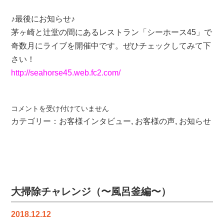
♪最後にお知らせ♪
茅ヶ崎と辻堂の間にあるレストラン「シーホース45」で
奇数月にライブを開催中です。ぜひチェックしてみて下
さい！
http://seahorse45.web.fc2.com/
お
コメントを受け付けていません
客
カテゴリー：
お客様インタビュー
,
お客様の声
,
お知らせ
様
イ
ン
タ
ビ
ュ
大掃除チャレンジ（〜風呂釜編〜）
ー
（K
2018.12.12
様）