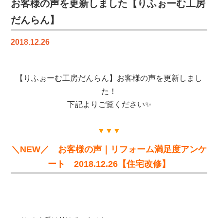
新
お客様の声を更新しました【りふぉーむ工房
し
だんらん】
ま
し
2018.12.26
た
【り
ふ
【りふぉーむ工房だんらん】お客様の声を更新しまし
ぉ
ー
た！
む
下記よりご覧ください✨
工
房
▼▼▼
だ
ん
＼NEW／ お客様の声｜リフォーム満足度アンケ
ら
ート 2018.12.26【住宅改修】
ん】
は