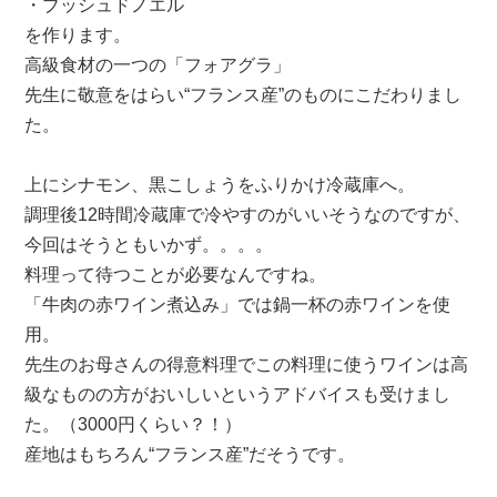
・ブッシュドノエル
房
を作ります。
だ
高級食材の一つの「フォアグラ」
ん
先生に敬意をはらい“フランス産”のものにこだわりまし
ら
ん】
た。
は
上にシナモン、黒こしょうをふりかけ冷蔵庫へ。
調理後12時間冷蔵庫で冷やすのがいいそうなのですが、
今回はそうともいかず。。。。
料理って待つことが必要なんですね。
「牛肉の赤ワイン煮込み」では鍋一杯の赤ワインを使
用。
先生のお母さんの得意料理でこの料理に使うワインは高
級なものの方がおいしいというアドバイスも受けまし
た。（3000円くらい？！）
産地はもちろん“フランス産”だそうです。