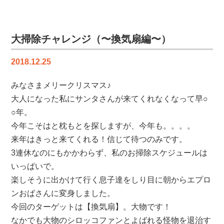
声
を
更
新
大掃除チャレンジ（〜換気扇編〜）
し
ま
2018.12.25
し
た
みなさまメリークリスマス♪
【り
大人になった私にサンタさんが来てくれなくなって早○
ふ
○年。
ぉ
今年こそはと枕もとを探しますが、今年も。。。。
ー
来年はきっと来てくれる！信じて待つのみです。
む
工
3連休なのにもかかわらず、私のお掃除スケジュールは
房
いっぱいで。
だ
楽しそうに出かけて行く息子達をしり目に朝からエプロ
ん
ンおばさんに変身しました。
ら
今回のターゲットは【換気扇】。大物です！
ん】
は
なかでも大物のシロッコファンとよばれる怪物を退治す