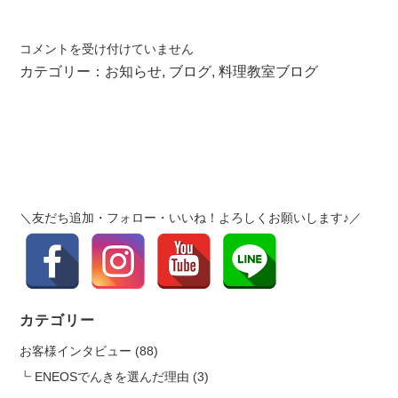
ク
コメントを受け付けていません
リ
カテゴリー：
お知らせ
,
ブログ
,
料理教室ブログ
ス
マ
ス
特
別
講
座
＼友だち追加・フォロー・いいね！よろしくお願いします♪／
【ニ
コ
ラ
先
生
カテゴリー
の
お客様インタビュー
(88)
フ
ラ
ENEOSでんきを選んだ理由
(3)
ン