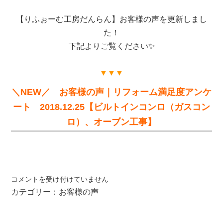
ふ
【りふぉーむ工房だんらん】お客様の声を更新しまし
ぉ
ー
た！
む
下記よりご覧ください✨
工
房
▼▼▼
だ
ん
＼NEW／ お客様の声｜リフォーム満足度アンケ
ら
ート 2018.12.25【ビルトインコンロ（ガスコン
ん】
ロ）、オーブン工事】
は
お
コメントを受け付けていません
客
カテゴリー：
お客様の声
様
の