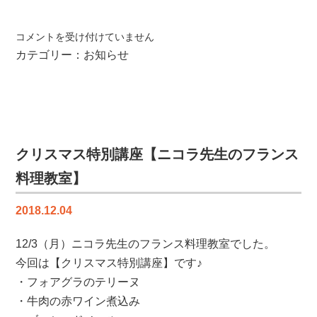
お
コメントを受け付けていません
客
カテゴリー：
お知らせ
様
の
声
を
更
新
クリスマス特別講座【ニコラ先生のフランス
し
料理教室】
ま
し
2018.12.04
た
【り
12/3（月）ニコラ先生のフランス料理教室でした。
ふ
今回は【クリスマス特別講座】です♪
ぉ
ー
・フォアグラのテリーヌ
む
・牛肉の赤ワイン煮込み
工