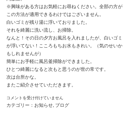
※興味がある方はお気軽にお尋ねください。全部の方が
この方法が適用できるわけではございません。
白いゴミが残り湯に浮いておりました。
それを綺麗に洗い流し、お掃除。
なんと！その日の夕方お風呂を入れましたが、白いゴミ
が浮いてない！こころもちお水もきれい。（気のせいか
もしれませんが）
簡単にお手軽に風呂釜掃除ができました。
ひとつ綺麗になると次もと思うのが世の常です。
次は台所かな。
またご紹介させていただきます。
大
コメントを受け付けていません
掃
カテゴリー：
お知らせ
,
ブログ
除
チ
ャ