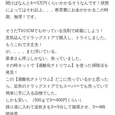
聞けばなんと4〜5万円くらいかかるそうなんです！状態
によってはそれ以上。。。教育費にお金がかかるこの時
期、無理！です。
そうだTVのCMでもやっている洗剤で綺麗にしよう！
意気込んでドラッグストアで購入し、トライしました。
もうこれで大丈夫！
が。。。。まだ浮いている。
業者さん呼ぶしかない、焦っていました。
その時ネットで【過酸化ナトリウム】を使った掃除法を
発見！
この【過酸化ナトリウム】どこに売っているかと思った
ら、近所のドラッグストアでもスーパーでも売っていて
簡単に手に入る品物でした。
しかも安い。（500ｇで3〜400円くらい）
残り湯に入れて追炊きを3〜5分して循環させ、3〜4時
間放置。