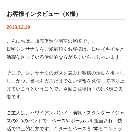
ン
ジ
お客様インタビュー（K様）
（〜
換
2018.12.19
気
扇
こんにちは。販売促進企画室の尾崎です。
編〜）
日頃シンサナミをご愛顧頂くお客様は、日中イキイキと
は
活躍なさっている活動的な方が多くいらっしゃいます。
そこで、シンサナミのガスを選ぶお客様の活動を後押し
し、かつ、当社もガスだけでない情報を発信して盛り上
げていこうということで、今回ご登場頂くのはK様ご夫
妻です。
ご主人は、ハワイアンバンド・演歌・スタンダードジャ
ズの3つのバンドで、ベースやボーカルを担当され、快
活で紳士的な方です。ギターとベース各2本とコントラ