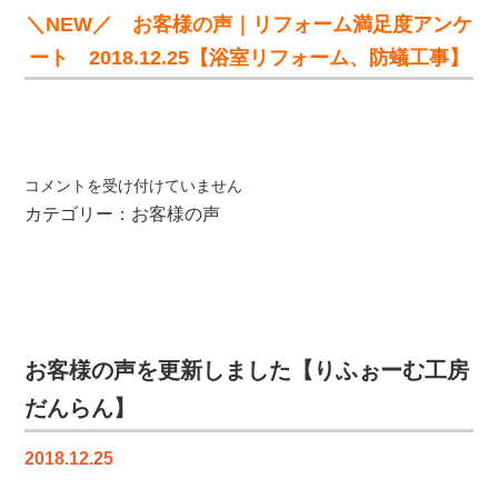
ん
＼NEW／ お客様の声｜リフォーム満足度アンケ
ら
ート 2018.12.25【浴室リフォーム、防蟻工事】
ん】
は
お
コメントを受け付けていません
客
カテゴリー：
お客様の声
様
の
声
を
更
新
お客様の声を更新しました【りふぉーむ工房
し
だんらん】
ま
し
2018.12.25
た
【り