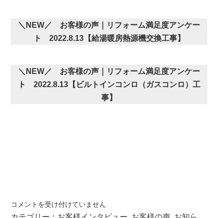
し
ま
し
＼NEW／ お客様の声｜リフォーム満足度アンケー
た！
ト 2022.8.13【
給湯暖房熱源機交換工事
】
は
＼NEW／ お客様の声｜リフォーム満足度アンケー
ト 2022.8.13【
ビルトインコンロ（ガスコンロ）工
事
】
お
コメントを受け付けていません
客
カテゴリー：
お客様インタビュー
,
お客様の声
,
お知ら