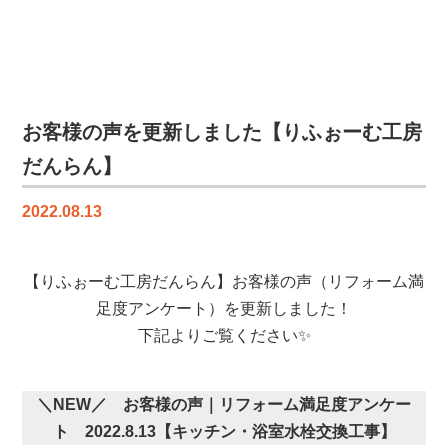
ぉ
ー
む
工
房
だ
お客様の声を更新しました【りふぉーむ工房
ん
だんらん】
ら
ん
2022.08.13
｜
ス
タ
【りふぉーむ工房だんらん】お客様の声（リフォーム満
ッ
足度アンケート）を更新しました！
フ
ブ
下記よりご覧ください✨
ロ
グ
更
＼NEW／ お客様の声｜リフォーム満足度アンケー
新
ト 2022.8.13【
キッチン・浴室水栓交換工事
】