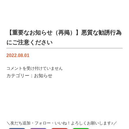
声
を
更
新
し
【重要なお知らせ（再掲）】悪質な勧誘行為
ま
にご注意ください
し
た
2022.08.01
【り
ふ
【重
コメントを受け付けていません
ぉ
要
カテゴリー：
お知らせ
ー
な
む
お
工
知
房
ら
だ
せ
ん
（再
ら
掲）】
ん】
＼友だち追加・フォロー・いいね！よろしくお願いします♪／
悪