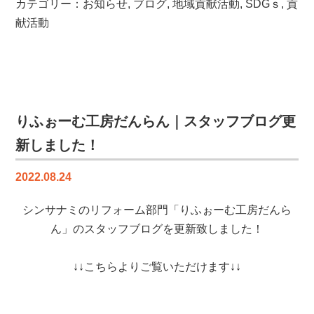
通
カテゴリー：
お知らせ
,
ブログ
,
地域貢献活動
,
SDGｓ
,
貢
救
献活動
命
講
習
を
受
講
りふぉーむ工房だんらん｜スタッフブログ更
し
新しました！
ま
し
2022.08.24
た
は
シンサナミのリフォーム部門「りふぉーむ工房だんら
ん」のスタッフブログを更新致しました！
↓↓こちらよりご覧いただけます↓↓