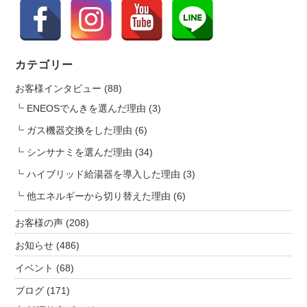
は
質
な
勧
誘
カテゴリー
行
お客様インタビュー
(88)
為
に
ENEOSでんきを選んだ理由
(3)
ご
ガス機器交換をした理由
(6)
注
シンサナミを選んだ理由
(34)
意
く
ハイブリッド給湯器を導入した理由
(3)
だ
他エネルギーから切り替えた理由
(6)
さ
い
お客様の声
(208)
は
お知らせ
(486)
イベント
(68)
ブログ
(171)