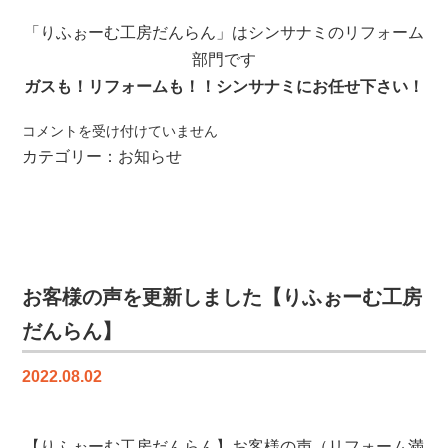
ら
ん】
「りふぉーむ工房だんらん」はシンサナミのリフォーム
は
部門です
ガスも！リフォームも！！シンサナミにお任せ下さい！
り
コメントを受け付けていません
ふ
カテゴリー：
お知らせ
ぉ
ー
む
工
房
だ
お客様の声を更新しました【りふぉーむ工房
ん
だんらん】
ら
ん
2022.08.02
｜
ス
タ
【りふぉーむ工房だんらん】お客様の声（リフォーム満