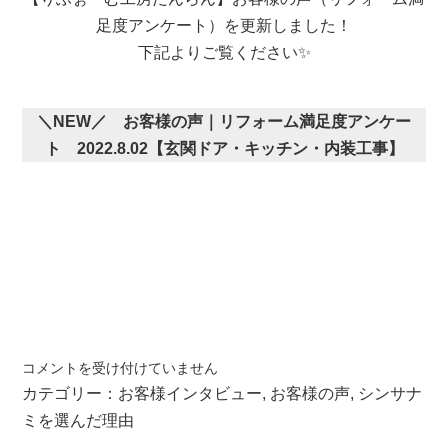
ッ
足度アンケート）を更新しました！
フ
ブ
下記よりご覧ください✨
ロ
グ
更
＼NEW／ お客様の声｜リフォーム満足度アンケー
新
ト 2022.8.02【
玄関ドア・キッチン・内装工事
】
し
ま
し
た！
は
お
コメントを受け付けていません
客
カテゴリー：
お客様インタビュー
,
お客様の声
,
シンサナ
様
ミを選んだ理由
の