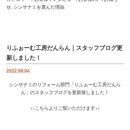
様
せ
,
シンサナミを選んだ理由
の
声
を
更
新
し
りふぉーむ工房だんらん｜スタッフブログ更
ま
新しました！
し
た
2022.08.04
【り
ふ
シンサナミのリフォーム部門「りふぉーむ工房だんら
ぉ
ー
ん」のスタッフブログを更新致しました！
む
工
↓↓こちらよりご覧いただけます↓↓
房
だ
ん