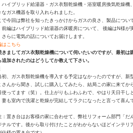
、ハイブリッド給湯器・ガス衣類乾燥機・浴室暖房換気乾燥機
々なガス機器を取り入れられました。
こで今回は弊社を知ったきっかけからガスの良さ、製品につい
。前編はハイブリッド給湯器の床暖房について、 後編はN様が
、さらに電気の話についてお届けします。
編はこちら
続きましてガス衣類乾燥機について伺いたいのですが、最初は
ら追加されたのはどうしてか教えて下さい。
様
当初、ガス衣類乾燥機を導入する予定はなかったのですが、新
ミさんから聞き、試しに購入してみたら、結局この家に来てか
日使ってます（笑）。仕上がりもふわふわで、やはり天日干し
、妻も室内で洗濯と乾燥が完結してラクになったと言って喜ん
注：置き台はお客様の家に合わせて、弊社リフォーム部門「だ
ジナルです。後から取り付けたことがわからないほどインテリ
別仕様の置き台です）