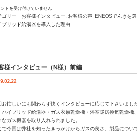
メントを受け付けていません
テゴリー：
お客様インタビュー
,
お客様の声
,
ENEOSでんきを
イブリッド給湯器を導入した理由
客様インタビュー（N様）前編
Ｎ
）
9.02.22
回お忙しいにも関わらず快くインタビューに応じて下さいまし
、ハイブリッド給湯器・ガス衣類乾燥機・浴室暖房換気乾燥機
々なガス機器を取り入れられました。
こで今回は弊社を知ったきっかけからガスの良さ、製品につい
。