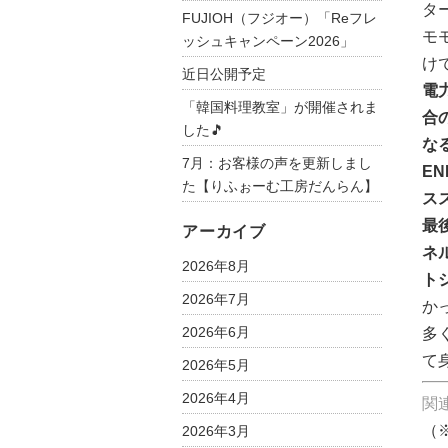
タ
FUJIOH（フジオー）「Reフレ
モ
ッシュキャンペーン2026」
け
近日公開予定
電
「韓国料理教室」が開催されま
合
した🎵
な
7月：お客様の声を更新しまし
E
た【りふぉーむ工房だんらん】
ス
最
アーカイブ
ネ
2026年8月
ト
2026年7月
か
2026年6月
多
て
2026年5月
2026年4月
関
（
2026年3月