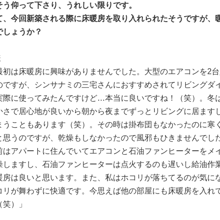
そう仰って下さり、うれしい限りです。
て、今回新築される際に床暖房を取り入れられたそうですが、
でしょうか？
様
最初は床暖房に興味がありませんでした。大型のエアコンを2
のですが、シンサナミの三宅さんにおすすめされてリビングダ
実際に使ってみたんですけど…本当に良いですね！（笑）。冬は
かさで居心地が良いから朝から夜までずっとリビングに居ます
まうこともあります（笑）。その時は掛布団もなかったのに寒
と思うのですが、乾燥もしなかったので風邪もひきませんでし
前はアパートに住んでいてエアコンと石油ファンヒーターをメ
燥しますし、石油ファンヒーターは点火するのも遅いし給油作
暖房は良いと思います。また、私はホコリが落ちてるのが気に
コリが舞わずに快適です。今思えば他の部屋にも床暖房を入れ
（笑）」