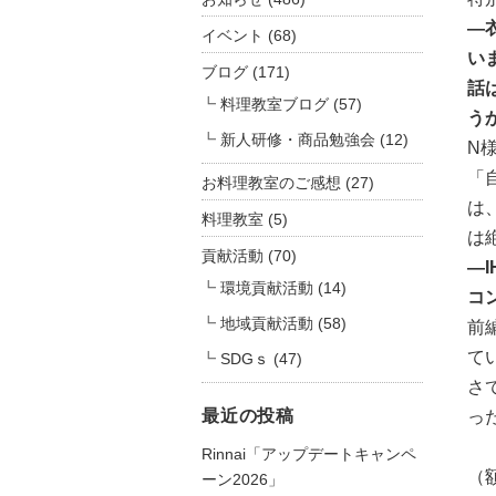
―
イベント
(68)
い
ブログ
(171)
話
料理教室ブログ
(57)
う
新人研修・商品勉強会
(12)
N
「
お料理教室のご感想
(27)
は
料理教室
(5)
は
貢献活動
(70)
―
環境貢献活動
(14)
コ
地域貢献活動
(58)
前
て
SDGｓ
(47)
さ
最近の投稿
っ
Rinnai「アップデートキャンペ
（
ーン2026」