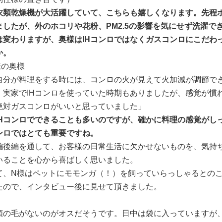
衣類乾燥機が大活躍していて、こちらも嬉しくなります。先程
ましたが、外のホコリや花粉、PM2.5の影響を気にせず洗濯で
は変わりますが、奥様はIHコンロではなくガスコンロにこだわ
か。
様の奥様
自分が料理をする時には、コンロの火が見えて火加減が調節で
、実家でIHコンロを使っていた時期もありましたが、感覚が慣
絶対ガスコンロがいいと思っていました」
IHコンロでできることも多いのですが、確かに料理の感覚がし
ンロではとても重要ですね。
編後編を通して、お客様の日常生活に欠かせないものを、気持
いることを心から喜ばしく思いました。
て、N様はペットにモモンガ（！）を飼っていらっしゃるとの
たので、インタビュー後に見せて頂きました。
額の毛がないのがオスだそうです。日中は袋に入っていますが