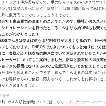
ーチャンス！毛が柔らかくて、手のひらサイズの小ささです！
モンガは気温の変化に弱く、室温24～27度の間に保ってあげ
で月に数万円にまでなってしまうそうです。
力会社も東京電力のままとのことでしたので、弊社がおススメし
のシミュレーションを行ったところ、今よりも約10%もお安くなり
ることがわかりました！
NEOSでんきは使えば使うほど割引額が大きくなるので、月平均
スメしております。ENEOSでんきについてもっと知りたい方
後に、奥様がふと脱衣所の寒さについてお話されていたことか
ルヒーターについてもご案内しました。浴室と脱衣所の温度差
ショックの原因になりえるのでご注意頂きたいとお伝えしまし
った情報を伝えることができて、喜んでもらえるのは本当にう
くのお客様からのご信頼に応えるべく、これからもお客様にと
身が引き締まりました。
連情報
※1）ガス衣類乾燥機については
こちら
（リンナイホームページ