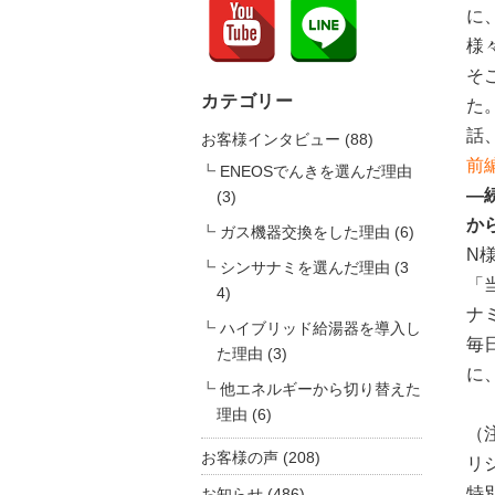
に
様
そ
カテゴリー
た
話
お客様インタビュー
(88)
前
ENEOSでんきを選んだ理由
―
(3)
か
ガス機器交換をした理由
(6)
N
シンサナミを選んだ理由
(3
「
4)
ナ
ハイブリッド給湯器を導入し
毎
た理由
(3)
に
他エネルギーから切り替えた
理由
(6)
（
お客様の声
(208)
リ
特
お知らせ
(486)