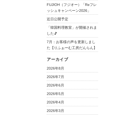
シ
FUJIOH（フジオー）「Reフレ
マ
ッシュキャンペーン2026」
フ
近日公開予定
ク
ロ
「韓国料理教室」が開催されま
ウ
した🎵
の
7月：お客様の声を更新しまし
森
た【りふぉーむ工房だんらん】
を
育
アーカイブ
て
2026年8月
よ
う!
2026年7月
プ
2026年6月
ロ
ジ
2026年5月
ェ
2026年4月
ク
ト
2026年3月