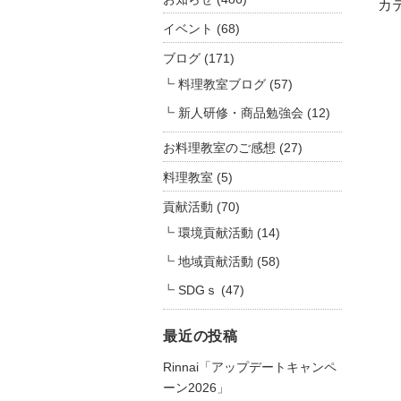
境
カ
へ
イベント
(68)
の
ブログ
(171)
取
料理教室ブログ
(57)
り
組
新人研修・商品勉強会
(12)
み
に
お料理教室のご感想
(27)
つ
料理教室
(5)
い
貢献活動
(70)
て
ご
環境貢献活動
(14)
紹
地域貢献活動
(58)
介
SDGｓ
(47)
い
た
し
最近の投稿
ま
Rinnai「アップデートキャンペ
す
ーン2026」
｜