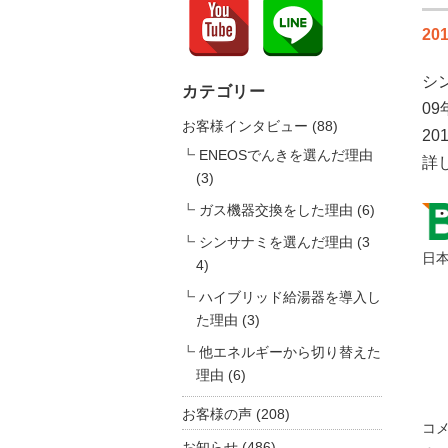
201
シ
カテゴリー
0
お客様インタビュー
(88)
2
ENEOSでんきを選んだ理由
詳
(3)
ガス機器交換をした理由
(6)
シンサナミを選んだ理由
(3
日本
4)
ハイブリッド給湯器を導入し
た理由
(3)
他エネルギーから切り替えた
理由
(6)
お客様の声
(208)
環
コ
お知らせ
(486)