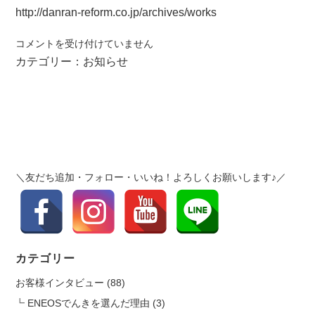
http://danran-reform.co.jp/archives/works
施
コメントを受け付けていません
工
カテゴリー：
お知らせ
事
例
を
更
新
し
ま
＼友だち追加・フォロー・いいね！よろしくお願いします♪／
し
た。
は
カテゴリー
お客様インタビュー
(88)
ENEOSでんきを選んだ理由
(3)