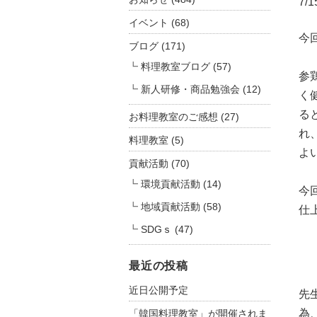
7
イベント
(68)
今
ブログ
(171)
料理教室ブログ
(57)
参
新人研修・商品勉強会
(12)
く
る
お料理教室のご感想
(27)
れ
料理教室
(5)
よ
貢献活動
(70)
環境貢献活動
(14)
今
地域貢献活動
(58)
仕
SDGｓ
(47)
最近の投稿
近日公開予定
先
為
「韓国料理教室」が開催されま