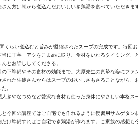
徒さん方は朝から煮込んだおいしい参鶏湯を食べていただきま
時間くらい煮込むと旨みが凝縮されたスープの完成です。毎回
本当に丁寧！アクをこまめに取り、食材をいれるタイミング、
ゃんとお話ししてくださる。
料の下準備やその食材の効能まで。大原先生の真摯な姿にファン
食された生徒さんからはスープのおいしさもさることながら、
した。
麗人参やなつめなど贅沢な食材も使った身体にやさしい本格ス
んと今回の講座ではご自宅でも作れるように復習用サムゲタン
肉だけ準備すればご自宅で参鶏湯が作れます。ご家族の感想も