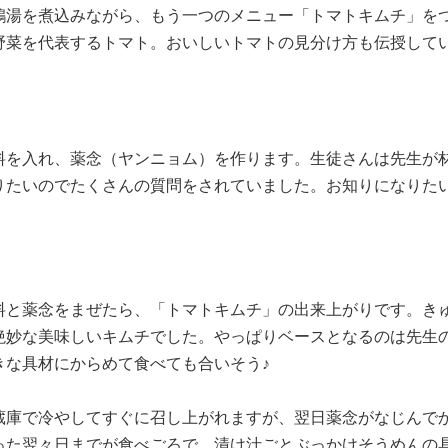
鶏湯を煮込みながら、もう一つのメニュー「トマトキムチ」を
野菜を代表するトマト。おいしいトマトの見分け方も伝授して
料を入れ、薬念（ヤンニョム）を作ります。生徒さんは先生が
りたいのでたくさんの質問をされていました。お知りになりた
料と薬念をまぜたら、「トマトキムチ」の出来上がりです。き
絶妙な美味しいキムチでした。やっぱりベースとなるのは先生
きな具材にからめて食べても合いそう♪
蔵庫で冷やしてすぐに召し上がれますが、翌日薬念がなじんで
った翌々日までが食べごろで、漬け汁ごとぶっかけそうめんの