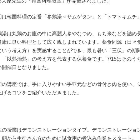
/15大原先生の「韓国料理教室」が開催されました。
回は韓国料理の定番「参鶏湯～サムゲタン」と「トマトキムチ
鶏湯は丸鶏のお腹の中に高麗人参やなつめ、もち米などを詰め
健康に良い料理として広く親しまれています。薬食同源（日々
という考え方）を実感することができ、最も暑い「三伏」の期
、「以熱治熱」の考え方を代表する保養食です。7/15はその
い開催日となりました。
回の講座では、手に入りやすい手羽元などの骨付き肉を使い、
上げるコツをご紹介いただきました。
生の授業はデモンストレーションタイプ。デモンストレーショ
、朝から生徒さん方のために試食用の煮込み作業をスタート。