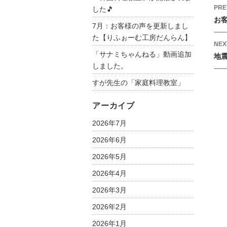
P
PRE
した🎵
o
お
7月：お客様の声を更新しまし
s
た【りふぉーむ工房だんらん】
t
NEX
「サナミちゃんねる」動画追加
地
n
しました。
a
v
すが先生の「家庭料理教室」
i
アーカイブ
g
a
2026年7月
t
2026年6月
i
2026年5月
o
n
2026年4月
2026年3月
2026年2月
2026年1月