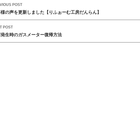
VIOUS POST
客様の声を更新しました【りふぉーむ工房だんらん】
T POST
震発生時のガスメーター復帰方法