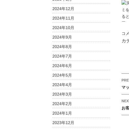
2024年12月
2024年11月
2024年10月
｜
コ
2024年9月
料
カ
理
2024年8月
教
2024年7月
室
2024年6月
ブ
ロ
2024年5月
グ
P
PRE
2024年4月
｜
o
マ
ニ
s
2024年3月
コ
t
NEX
2024年2月
ラ
お
n
先
2024年1月
a
生
2023年12月
v
の