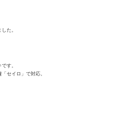
ました。
キです。
遽「セイロ」で対応。