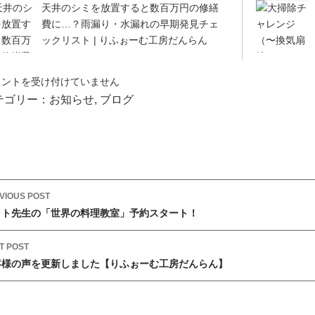
天井のシミを放置すると数百万円の修繕
費に…？雨漏り・水漏れの早期発見チェ
ックリスト | りふぉーむ工房だんらん
メントを受け付けていません
テゴリー：
お知らせ
,
ブログ
VIOUS POST
ット先生の「世界の料理教室」予約スタート！
T POST
客様の声を更新しました【りふぉーむ工房だんらん】