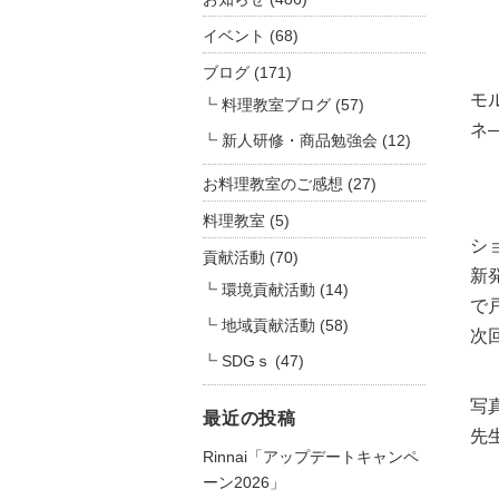
イベント
(68)
ブログ
(171)
モ
料理教室ブログ
(57)
ネ
新人研修・商品勉強会
(12)
お料理教室のご感想
(27)
料理教室
(5)
シ
貢献活動
(70)
新
環境貢献活動
(14)
で
地域貢献活動
(58)
次
SDGｓ
(47)
写
最近の投稿
先
Rinnai「アップデートキャンペ
ーン2026」