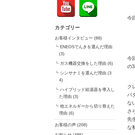
今
カテゴリー
お客様インタビュー
(88)
ENEOSでんきを選んだ理由
(3)
今
ガス機器交換をした理由
(6)
の
シンサナミを選んだ理由
(3
4)
ク
ハイブリッド給湯器を導入し
バ
た理由
(3)
な
他エネルギーから切り替えた
さ
理由
(6)
先
お客様の声
(208)
な
お知らせ
(486)