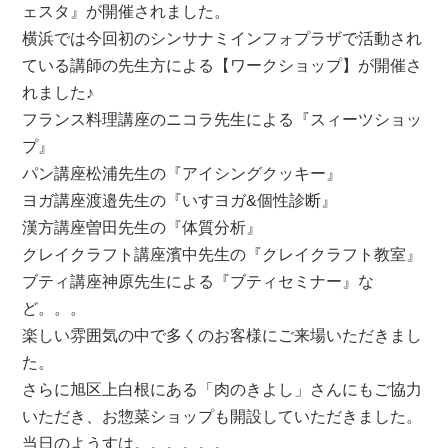
ェスタ』が開催されました。
横浜では今回初のシンサナミインフォプラザで活動され
ている講師の先生方による【ワークショップ】が開催さ
れました♪
フランス料理講座のニコラ先生による『スィーツショッ
プ』
パン講座松浦先生の『アイシングクッキー』
ヨガ講座渡邉先生の『いすヨガ&個性診断』
漢方講座曽田先生の『体質分析』
クレイクラフト講座濱中先生の『クレイクラフト教室』
ブティ講座神原先生による『ブティセミナー』な
ど。。。
楽しい雰囲気の中で多くのお客様にご来場いただきまし
た。
さらに旭区上白根にある「肉のきよし」さんにもご協力
いただき、お惣菜ショップも開設していただきました。
当日のようすは。。。。。。