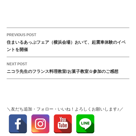
7
住
ま
い
る
P
PREVIOUS POST
あ
o
住まいるあっぷフェア（横浜会場）おいて、起震車体験のイベ
っ
s
ントを開催
ぷ
t
フ
NEXT POST
n
ェ
ニコラ先生のフランス料理教室/お菓子教室☆参加のご感想
a
ス
v
タ〜
i
そ
g
の
a
１〜
＼友だち追加・フォロー・いいね！よろしくお願いします♪／
t
は
i
o
n