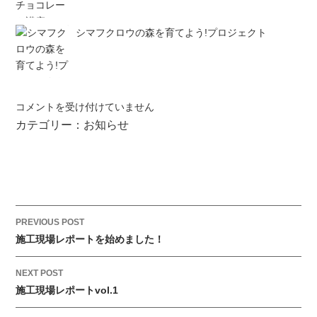
シマフクロウの森を育てよう!プロジェクト
リ
コメントを受け付けていません
フ
カテゴリー：
お知らせ
ォ
ー
ム
施
工
事
P
PREVIOUS POST
例
o
施工現場レポートを始めました！
を
s
更
t
NEXT POST
新
施工現場レポートvol.1
n
い
a