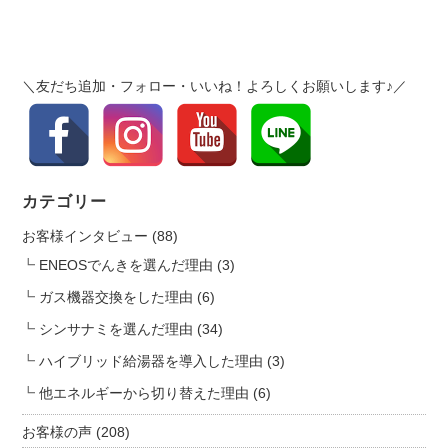
た
v
し
i
ま
g
し
＼友だち追加・フォロー・いいね！よろしくお願いします♪／
a
た。
t
は
i
o
n
カテゴリー
お客様インタビュー
(88)
ENEOSでんきを選んだ理由
(3)
ガス機器交換をした理由
(6)
シンサナミを選んだ理由
(34)
ハイブリッド給湯器を導入した理由
(3)
他エネルギーから切り替えた理由
(6)
お客様の声
(208)