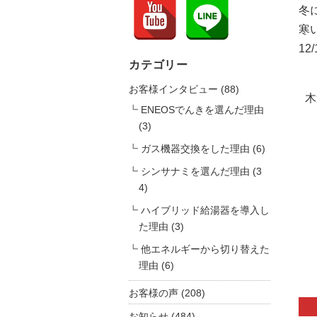
冬
寒
1
カテゴリー
お客様インタビュー
(88)
木
ENEOSでんきを選んだ理由
(3)
ガス機器交換をした理由
(6)
シンサナミを選んだ理由
(3
4)
ハイブリッド給湯器を導入し
た理由
(3)
他エネルギーから切り替えた
理由
(6)
お客様の声
(208)
お知らせ
(484)