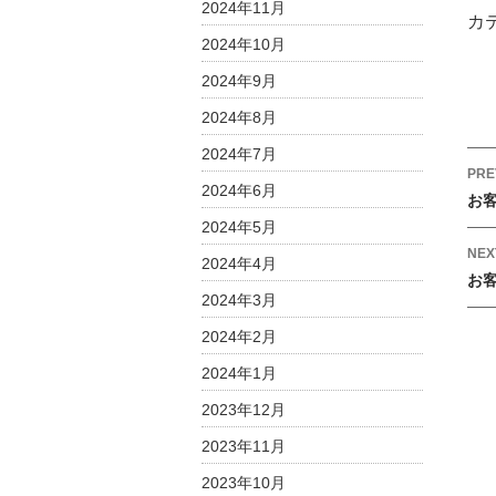
2024年11月
1
カ
月
2024年10月
｜
2024年9月
今
2024年8月
月
の
2024年7月
オ
P
PRE
2024年6月
ス
o
お
ス
s
2024年5月
メ
t
NEX
2024年4月
商
お
n
品
2024年3月
a
は
2024年2月
v
i
2024年1月
g
2023年12月
a
2023年11月
t
i
2023年10月