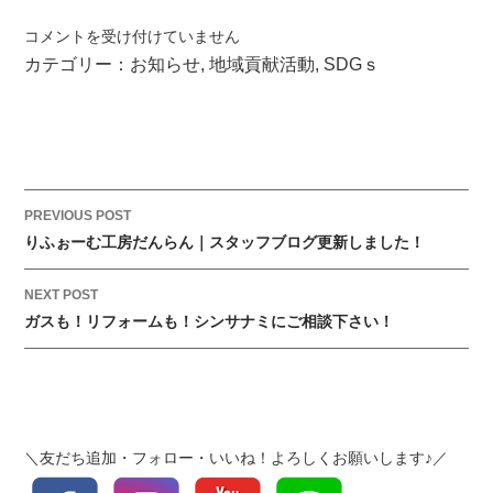
横
コメントを受け付けていません
浜
カテゴリー：
お知らせ
,
地域貢献活動
,
SDGｓ
市
民
防
災
セ
ン
P
PREVIOUS POST
タ
o
りふぉーむ工房だんらん｜スタッフブログ更新しました！
ー
s
（横
t
NEXT POST
浜
ガスも！リフォームも！シンサナミにご相談下さい！
n
市
a
消
v
防
i
局）
g
パ
＼友だち追加・フォロー・いいね！よろしくお願いします♪／
a
ン
t
フ