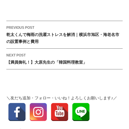
P
PREVIOUS POST
o
乾太くんで梅雨の洗濯ストレスを解消｜横浜市旭区・海老名市
s
の設置事例と費用
t
NEXT POST
n
【満員御礼！】大原先生の「韓国料理教室」
a
v
i
g
a
＼友だち追加・フォロー・いいね！よろしくお願いします♪／
t
i
o
n