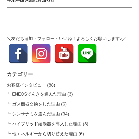
年末年始休業のお知らせ
n
a
v
i
g
＼友だち追加・フォロー・いいね！よろしくお願いします♪／
a
t
i
o
n
カテゴリー
お客様インタビュー
(88)
ENEOSでんきを選んだ理由
(3)
ガス機器交換をした理由
(6)
シンサナミを選んだ理由
(34)
ハイブリッド給湯器を導入した理由
(3)
他エネルギーから切り替えた理由
(6)