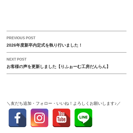
P
PREVIOUS POST
o
2026年度新卒内定式を執り行いました！
s
t
NEXT POST
お客様の声を更新しました【りふぉーむ工房だんらん】
n
a
v
i
g
＼友だち追加・フォロー・いいね！よろしくお願いします♪／
a
t
i
o