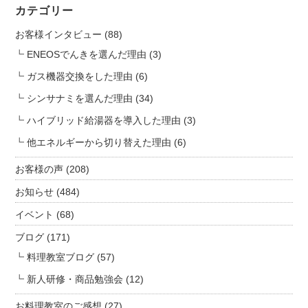
n
カテゴリー
お客様インタビュー
(88)
ENEOSでんきを選んだ理由
(3)
ガス機器交換をした理由
(6)
シンサナミを選んだ理由
(34)
ハイブリッド給湯器を導入した理由
(3)
他エネルギーから切り替えた理由
(6)
お客様の声
(208)
お知らせ
(484)
イベント
(68)
ブログ
(171)
料理教室ブログ
(57)
新人研修・商品勉強会
(12)
お料理教室のご感想
(27)