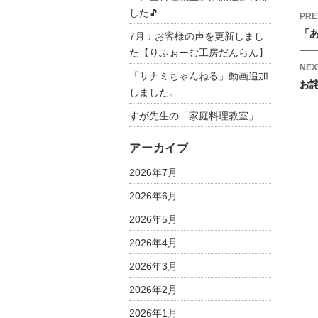
した🎵
P
PRE
o
「
7月：お客様の声を更新しまし
s
た【りふぉーむ工房だんらん】
t
NEX
「サナミちゃんねる」動画追加
お
n
しました。
a
すが先生の「家庭料理教室」
v
i
アーカイブ
g
2026年7月
a
t
2026年6月
i
2026年5月
o
2026年4月
n
2026年3月
2026年2月
2026年1月