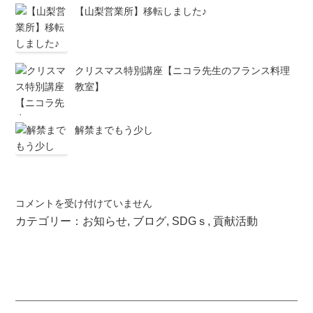
【山梨営業所】移転しました♪
クリスマス特別講座【ニコラ先生のフランス料理
教室】
解禁までもう少し
『シ
コメントを受け付けていません
ル
カテゴリー：
お知らせ
,
ブログ
,
SDGｓ
,
貢献活動
バ
ー
保
安
認