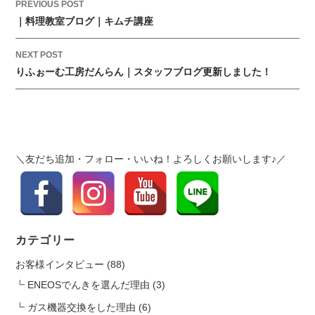
定
P
PREVIOUS POST
事
o
｜料理教室ブログ｜キムチ講座
業
s
者』
t
NEXT POST
認
りふぉーむ工房だんらん｜スタッフブログ更新しました！
n
定
a
の
v
お
i
知
g
ら
＼友だち追加・フォロー・いいね！よろしくお願いします♪／
a
せ
t
は
i
o
n
カテゴリー
お客様インタビュー
(88)
ENEOSでんきを選んだ理由
(3)
ガス機器交換をした理由
(6)