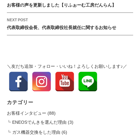
い
o
お客様の声を更新しました【りふぉーむ工房だんらん】
区
s
民
t
NEXT POST
ま
代表取締役会長、代表取締役社長就任に関するお知らせ
n
つ
a
り
v
（令
i
和
g
４
＼友だち追加・フォロー・いいね！よろしくお願いします♪／
a
年
t
度）
i
に
協
o
賛
n
カテゴリー
致
し
お客様インタビュー
(88)
ま
ENEOSでんきを選んだ理由
(3)
し
ガス機器交換をした理由
(6)
た