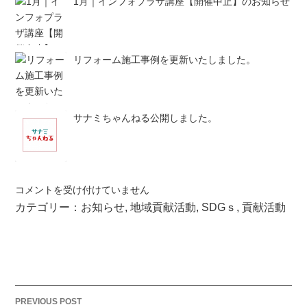
1月｜インフォプラザ講座【開催中止】のお知らせ
リフォーム施工事例を更新いたしました。
サナミちゃんねる公開しました。
第
コメントを受け付けていません
3
カテゴリー：
お知らせ
,
地域貢献活動
,
SDGｓ
,
貢献活動
2
回
旭
ふ
れ
あ
P
PREVIOUS POST