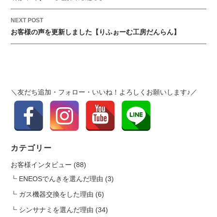
s
t
NEXT POST
お客様の声を更新しました【りふぉーむ工房だんらん】
n
a
v
i
g
＼友だち追加・フォロー・いいね！よろしくお願いします♪／
a
t
i
o
n
カテゴリー
お客様インタビュー
(88)
ENEOSでんきを選んだ理由
(3)
ガス機器交換をした理由
(6)
シンサナミを選んだ理由
(34)