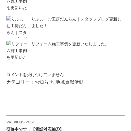
りふぉーむ工房だんらん｜スタッフブログ更新し
ました！
リフォーム施工事例を更新いたしました。
祝！
コメントを受け付けていません
全
カテゴリー：
お知らせ
,
地域貢献活動
国
制
覇！！！
は
P
PREVIOUS POST
o
研修中です！【電話対応編①】