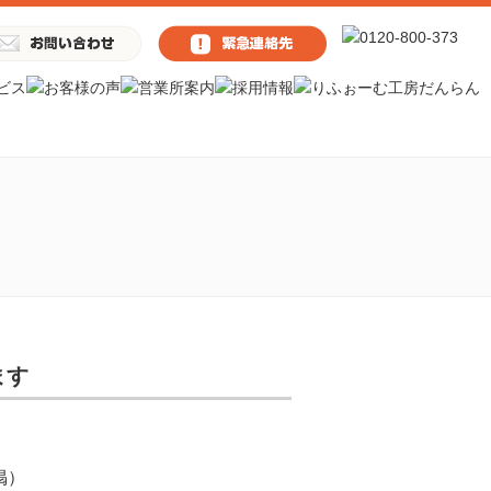
ます
再掲）