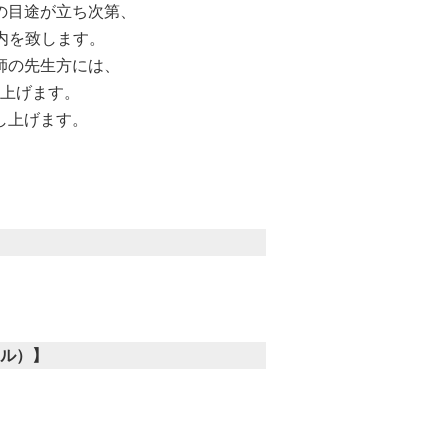
の目途が立ち次第、
内を致します。
師の先生方には、
上げます。
し上げます。
ル）】