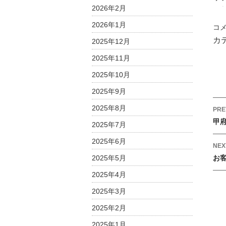
2026年2月
2026年1月
【
コ
掲
カ
2025年12月
イ
2025年11月
ン
フ
2025年10月
ォ
2025年9月
プ
2025年8月
ラ
P
PRE
ザ
o
甲
2025年7月
全
s
2025年6月
講
t
NEX
座
2025年5月
お
n
を
a
2025年4月
当
v
面
2025年3月
i
の
2025年2月
g
間
a
中
2025年1月