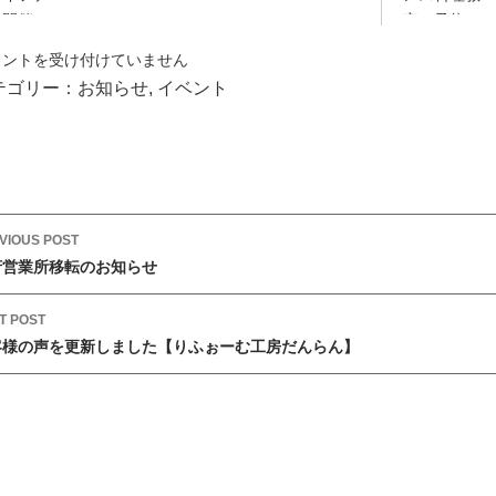
再
メントを受け付けていません
】
テゴリー：
お知らせ
,
イベント
VIOUS POST
府営業所移転のお知らせ
T POST
客様の声を更新しました【りふぉーむ工房だんらん】