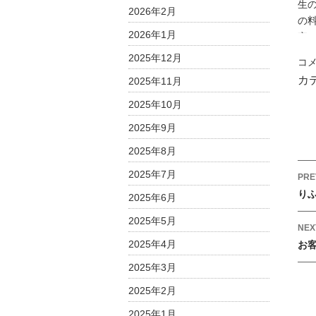
2026年2月
2026年1月
2025年12月
｜
コ
ス
カ
2025年11月
タ
2025年10月
ッ
フ
2025年9月
ブ
2025年8月
ロ
2025年7月
グ
P
PRE
｜
o
り
2025年6月
ク
s
2025年5月
リ
t
NEX
ス
2025年4月
お
n
マ
a
2025年3月
ス
v
が
2025年2月
i
や
2025年1月