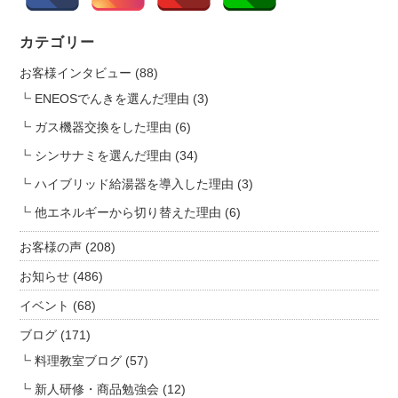
す！
o
は
n
カテゴリー
お客様インタビュー
(88)
ENEOSでんきを選んだ理由
(3)
ガス機器交換をした理由
(6)
シンサナミを選んだ理由
(34)
ハイブリッド給湯器を導入した理由
(3)
他エネルギーから切り替えた理由
(6)
お客様の声
(208)
お知らせ
(486)
イベント
(68)
ブログ
(171)
料理教室ブログ
(57)
新人研修・商品勉強会
(12)