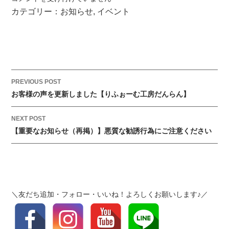
宅
カテゴリー：
お知らせ
,
イベント
省
エ
ネ
2
0
2
P
PREVIOUS POST
3
o
お客様の声を更新しました【りふぉーむ工房だんらん】
キ
s
ャ
t
NEXT POST
ン
【重要なお知らせ（再掲）】悪質な勧誘行為にご注意ください
n
ペ
a
ー
v
ン
i
が
g
始
＼友だち追加・フォロー・いいね！よろしくお願いします♪／
a
ま
t
り
i
ま