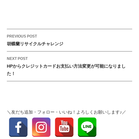
ー
む
工
房
だ
P
PREVIOUS POST
ん
o
胡蝶蘭リサイクルチャレンジ
ら
s
ん
t
NEXT POST
｜
HPからクレジットカードお支払い方法変更が可能になりまし
n
ス
た！
a
タ
v
ッ
i
フ
g
ブ
a
ロ
＼友だち追加・フォロー・いいね！よろしくお願いします♪／
t
グ
i
更
新
o
し
n