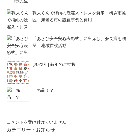
乾太くんで梅雨の洗濯ストレスを解消｜横浜市旭
区・海老名市の設置事例と費用
「あさひ安全安心表彰式」に出席し、会長賞を贈
呈｜地域貢献活動
[2022年] 新年のご挨拶
非売品！？
り
コメントを受け付けていません
ふ
カテゴリー：
お知らせ
ぉ