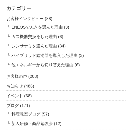
ま
カテゴリー
し
た！
お客様インタビュー
(88)
は
ENEOSでんきを選んだ理由
(3)
ガス機器交換をした理由
(6)
シンサナミを選んだ理由
(34)
ハイブリッド給湯器を導入した理由
(3)
他エネルギーから切り替えた理由
(6)
お客様の声
(208)
お知らせ
(486)
イベント
(68)
ブログ
(171)
料理教室ブログ
(57)
新人研修・商品勉強会
(12)