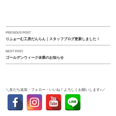
S
D
G
S
認
証
P
PREVIOUS POST
制
o
りふぉーむ工房だんらん｜スタッフブログ更新しました！
度”Y
s
-
t
NEXT POST
S
ゴールデンウィーク休業のお知らせ
n
D
a
G
v
s”に
i
認
g
証
＼友だち追加・フォロー・いいね！よろしくお願いします♪／
a
さ
れ
t
ま
i
し
o
た！