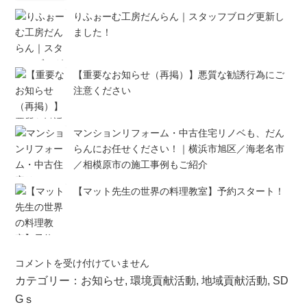
りふぉーむ工房だんらん｜スタッフブログ更新し
ました！
【重要なお知らせ（再掲）】悪質な勧誘行為にご
注意ください
マンションリフォーム・中古住宅リノベも、だん
らんにお任せください！｜横浜市旭区／海老名市
／相模原市の施工事例もご紹介
【マット先生の世界の料理教室】予約スタート！
横
コメントを受け付けていません
浜
カテゴリー：
お知らせ
,
環境貢献活動
,
地域貢献活動
,
SD
市
Gｓ