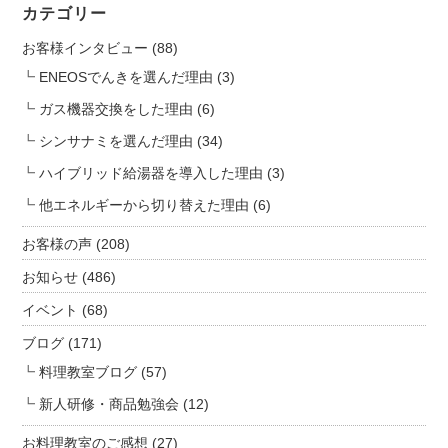
n
カテゴリー
は
お客様インタビュー
(88)
ENEOSでんきを選んだ理由
(3)
ガス機器交換をした理由
(6)
シンサナミを選んだ理由
(34)
ハイブリッド給湯器を導入した理由
(3)
他エネルギーから切り替えた理由
(6)
お客様の声
(208)
お知らせ
(486)
イベント
(68)
ブログ
(171)
料理教室ブログ
(57)
新人研修・商品勉強会
(12)
お料理教室のご感想
(27)