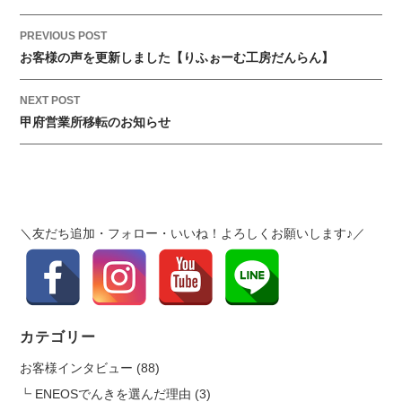
更
新
P
PREVIOUS POST
し
o
お客様の声を更新しました【りふぉーむ工房だんらん】
ま
s
し
t
NEXT POST
た
甲府営業所移転のお知らせ
n
【り
a
ふ
v
ぉ
i
ー
g
む
＼友だち追加・フォロー・いいね！よろしくお願いします♪／
a
工
t
房
i
だ
ん
o
ら
n
カテゴリー
ん】
は
お客様インタビュー
(88)
ENEOSでんきを選んだ理由
(3)