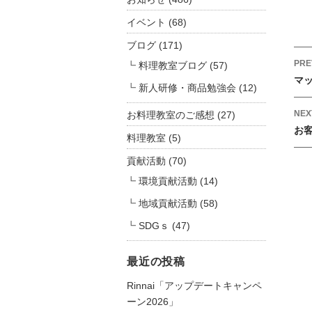
声
イベント
(68)
を
ブログ
(171)
更
新
P
PRE
料理教室ブログ
(57)
し
o
マッ
新人研修・商品勉強会
(12)
ま
s
し
t
NEX
お料理教室のご感想
(27)
た
お
n
料理教室
(5)
【
a
ふ
貢献活動
(70)
v
ぉ
環境貢献活動
(14)
i
ー
g
地域貢献活動
(58)
む
a
工
SDGｓ
(47)
t
房
i
だ
最近の投稿
ん
o
Rinnai「アップデートキャンペ
ら
n
ーン2026」
ん