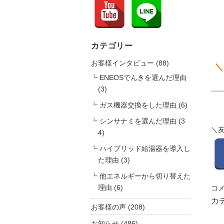
カテゴリー
お客様インタビュー
(88)
＼
ENEOSでんきを選んだ理由
(3)
ガス機器交換をした理由
(6)
シンサナミを選んだ理由
(3
＼
4)
ハイブリッド給湯器を導入し
た理由
(3)
他エネルギーから切り替えた
理由
(6)
お
コ
客
カ
お客様の声
(208)
様
の
お知らせ
(486)