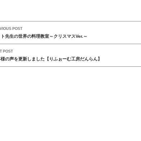
VIOUS POST
ト先生の世界の料理教室～クリスマスVer.～
T POST
客様の声を更新しました【りふぉーむ工房だんらん】
り
】