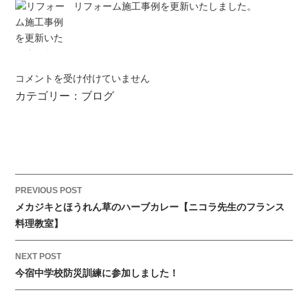
リフォーム施工事例を更新いたしました。
ノ
コメントを受け付けていません
ー
カテゴリー：
ブログ
リ
ツ
｜
ス
イ
ン
P
PREVIOUS POST
グ
o
メカジキとほうれん草のハーブカレー【ニコラ先生のフランス
オ
s
料理教室】
ー
t
ブ
NEXT POST
n
ン
今宿中学校防災訓練に参加しました！
a
体
v
験