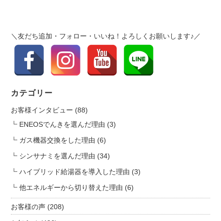
i
♪
g
は
a
＼友だち追加・フォロー・いいね！よろしくお願いします♪／
t
i
o
n
カテゴリー
お客様インタビュー
(88)
ENEOSでんきを選んだ理由
(3)
ガス機器交換をした理由
(6)
シンサナミを選んだ理由
(34)
ハイブリッド給湯器を導入した理由
(3)
他エネルギーから切り替えた理由
(6)
お客様の声
(208)