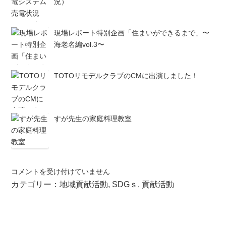
況）
現場レポート特別企画「住まいができるまで」〜
海老名編vol.3〜
TOTOリモデルクラブのCMに出演しました！
すが先生の家庭料理教室
今
コメントを受け付けていません
宿
カテゴリー：
地域貢献活動
,
SDGｓ
,
貢献活動
小
学
校