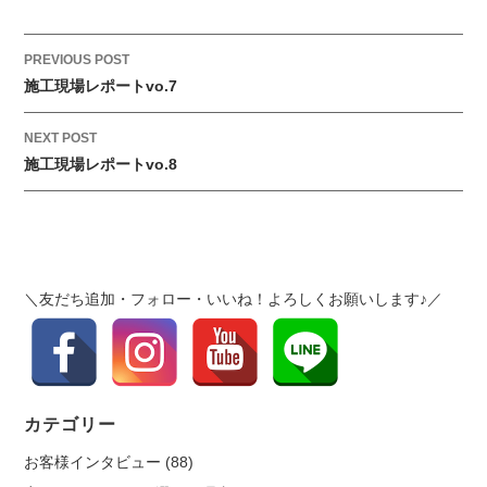
創
立
5
P
PREVIOUS POST
0
o
施工現場レポートvo.7
周
s
年
t
NEXT POST
記
施工現場レポートvo.8
n
念
a
テ
v
ン
i
ト
g
を
＼友だち追加・フォロー・いいね！よろしくお願いします♪／
a
寄
t
贈
i
は
o
n
カテゴリー
お客様インタビュー
(88)